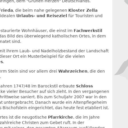
Thüringen, dem "Grünen Herzen" Deutschlands.
Frieda
, die beim nahe gelegenen
Kloster Zella
 idealen
Urlaubs- und Reiseziel
für Touristen und
restaurierte Wohnhäuser, die einst im
Fachwerkstil
as Bild des überwiegend katholischen Ortes, in dem
atet sind.
 mit ihrem Laub- und Nadelholzbestand der Landschaft
eser Ort ein Musterbeispiel für die vielen
es
.
erm Stein sind vor allem drei
Wahrzeichen
, die den
.
 Jahren 1747/48 im Barockstil erbaute
Schloss
licke vieler Besucher auf sich zieht. In den vergangenen
hrittweise saniert. Bis zum Schuljahr 2007 war in den
at untergebracht. Danach wurde ein Altenpflegeheim
 Bischofstein eingerichtet, das heute fest etabliert ist.
rtes ist die neugotische
Pfarrkirche
, die im Jahre
ahlreiche Christen zum Gebet ruft. In der
us mit seiner, den gesamten Altarraum ausfüllenden