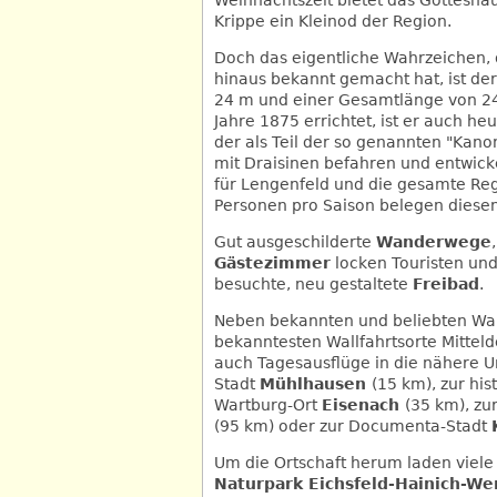
Krippe ein Kleinod der Region.
Doch das eigentliche Wahrzeichen,
hinaus bekannt gemacht hat, ist d
24 m und einer Gesamtlänge von 24
Jahre 1875 errichtet, ist er auch h
der als Teil der so genannten "Kan
mit Draisinen befahren und entwicke
für Lengenfeld und die gesamte Re
Personen pro Saison belegen diesen 
Gut ausgeschilderte
Wanderwege
Gästezimmer
locken Touristen un
besuchte, neu gestaltete
Freibad
.
Neben bekannten und beliebten Wa
bekanntesten Wallfahrtsorte Mitteld
auch Tagesausflüge in die nähere
Stadt
Mühlhausen
(15 km), zur hi
Wartburg-Ort
Eisenach
(35 km), z
(95 km) oder zur Documenta-Stadt
Um die Ortschaft herum laden vie
Naturpark Eichsfeld-Hainich-Wer