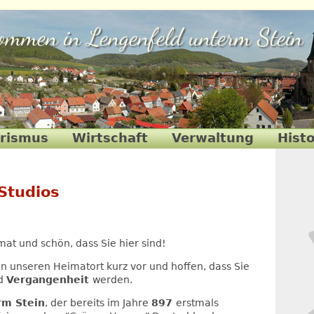
kommen in Lengenfeld unterm Stein
urismus
Wirtschaft
Verwaltung
Histo
Studios
at und schön, dass Sie hier sind!
n unseren Heimatort kurz vor und hoffen, dass Sie
d
Vergangenheit
werden.
rm Stein
, der bereits im Jahre
897
erstmals