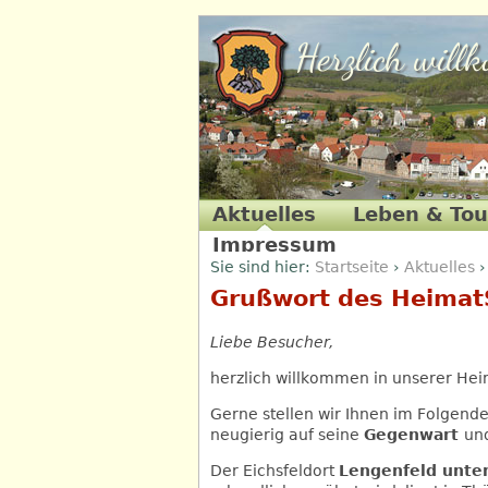
Herzlich will
Aktuelles
Leben & To
Impressum
Sie sind hier:
Startseite
›
Aktuelles
›
Herzlich willkommen!
Kontakt
Grußwort des Heimat
Liebe Besucher,
herzlich willkommen in unserer Heim
Gerne stellen wir Ihnen im Folgende
neugierig auf seine
Gegenwart
un
Der Eichsfeldort
Lengenfeld unte