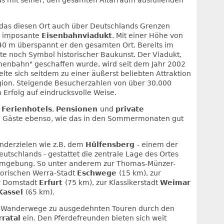
 das diesen Ort auch über Deutschlands Grenzen
er imposante
Eisenbahnviadukt
. Mit einer Höhe von
0 m überspannt er den gesamten Ort. Bereits im
eute noch Symbol historischer Baukunst. Der Viadukt,
onenbahn" geschaffen wurde, wird seit dem Jahr 2002
lte sich seitdem zu einer äußerst beliebten Attraktion
gion. Steigende Besucherzahlen von über 30.000
Erfolg auf eindrucksvolle Weise.
,
Ferienhotels
,
Pensionen
und
private
d Gäste ebenso, wie das in den Sommermonaten gut
nderzielen wie z.B. dem
Hülfensberg
- einem der
eutschlands - gestattet die zentrale Lage des Ortes
 Umgebung. So unter anderem zur Thomas-Münzer-
storischen Werra-Stadt
Eschwege
(15 km), zur
ur Domstadt
Erfurt
(75 km), zur Klassikerstadt
Weimar
Kassel
(65 km).
le Wanderwege zu ausgedehnten Touren durch den
ratal
ein. Den Pferdefreunden bieten sich weit