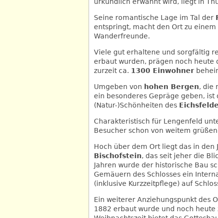
urkundlich erwähnt wird, liegt in 
Seine romantische Lage im Tal der
entspringt, macht den Ort zu einem
Wanderfreunde.
Viele gut erhaltene und sorgfältig 
erbaut wurden, prägen noch heute d
zurzeit ca.
1300 Einwohner
beheim
Umgeben von
hohen Bergen
, die
ein besonderes Gepräge geben, ist di
(Natur-)Schönheiten des
Eichsfeld
Charakteristisch für Lengenfeld unt
Besucher schon von weitem grüßen
Hoch über dem Ort liegt das in den
Bischofstein
, das seit jeher die B
Jahren wurde der historische Bau sc
Gemäuern des Schlosses ein Intern
(inklusive Kurzzeitpflege) auf Schloss
Ein weiterer Anziehungspunkt des O
1882 erbaut wurde und noch heute z
Weihnachtszeit bietet das Gottesha