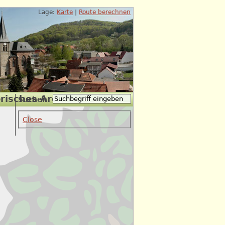
Lage:
Karte
|
Route berechnen
risches Archiv
Suchen:
Close