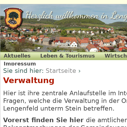
Herzlich willkommen in Leng
Aktuelles
Leben & Tourismus
Wirtsch
Impressum
Sie sind hier:
Startseite
›
Bekanntmachungen
Ansprechpartner & Öffnungszeiten
Verwaltung
Hier ist ihre zentrale Anlaufstelle im Int
Fragen, welche die Verwaltung in der O
Lengenfeld unterm Stein betreffen.
Vorerst finden Sie hier
die amtliche