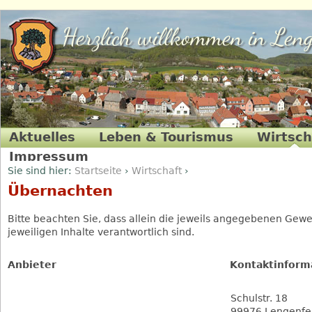
Herzlich willkommen in Leng
Aktuelles
Leben & Tourismus
Wirtsch
Impressum
Sie sind hier:
Startseite
›
Wirtschaft
›
Übernachten
Essen & Trinken
Gesundheit & Wellness
H
Übernachten
Bitte beachten Sie, dass allein die jeweils angegebenen Gewe
jeweiligen Inhalte verantwortlich sind.
Anbieter
Kontaktinform
Schulstr. 18
99976 Lengenfel